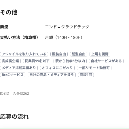
その他
商流
エンド→クラウドテック
支払い方法（精算幅）
月額（140H～180H）
アジャイルを取り入れている
服装自由
髪型自由
上場を視野
高成長企業
従業員99名以下
駅から徒歩5分以内
自社サービスがある
メディア掲載実績あり
オフィスにこだわり
一部リモート勤務可
BtoCサービス
自社の商品・メディアを扱う
面談1回
JOBID：JA-043262
応募の流れ