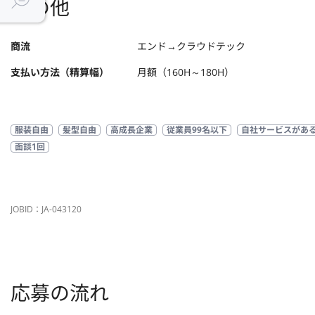
その他
商流
エンド→クラウドテック
支払い方法（精算幅）
月額（160H～180H）
服装自由
髪型自由
高成長企業
従業員99名以下
自社サービスがあ
面談1回
JOBID：JA-043120
応募の流れ