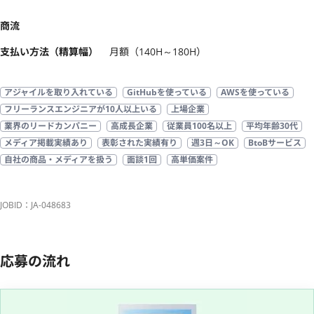
商流
支払い方法（精算幅）
月額（140H～180H）
アジャイルを取り入れている
GitHubを使っている
AWSを使っている
フリーランスエンジニアが10人以上いる
上場企業
業界のリードカンパニー
高成長企業
従業員100名以上
平均年齢30代
メディア掲載実績あり
表彰された実績有り
週3日～OK
BtoBサービス
自社の商品・メディアを扱う
面談1回
高単価案件
JOBID：JA-048683
応募の流れ