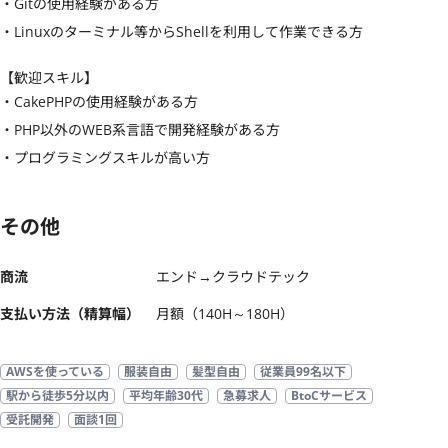
・Gitの使用経験がある方

・Linuxのターミナル等からShellを利用して作業できる方
【歓迎スキル】
・CakePHPの使用経験がある方

・PHP以外のWEB系言語で開発経験がある方

・プログラミングスキルが高い方
その他
商流
エンド→クラウドテック
支払い方法（精算幅）
月額（140H～180H）
AWSを使っている
服装自由
髪型自由
従業員99名以下
駅から徒歩5分以内
平均年齢30代
急募求人
BtoCサービス
受託開発
面談1回