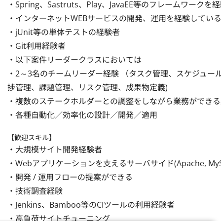
・Spring、Sastruts、Play、JavaEE等のフレームワー
・インターネットWEBサービスの開発、運用を経験している
・jUnit等の単体テストの経験者

・Git利用経験者

・以下案件リーダークラスにおいては

・2～3名のチームリーダー経験 （タスク管理、スケジュー
捗管理、課題管理、リスク管理、成果物定義)

・複数のステークホルダーとの調整をしながら業務ができる
・各種自動化／効率化の設計／開発／適用
【歓迎スキル】
・大規模サイト開発経験者

・Webアプリケーションを支えるサーバサイド(Apache, My
・開発 / 運用フローの提案ができる

・技術調査経験

・Jenkins、Bamboo等のCIツールの利用経験者

・高負荷サイトチューニング