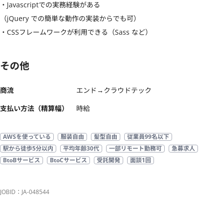
・Javascriptでの実務経験がある

（jQuery での簡単な動作の実装からでも可）

・CSSフレームワークが利用できる（Sass など）
その他
商流
エンド→クラウドテック
支払い方法（精算幅）
時給
AWSを使っている
服装自由
髪型自由
従業員99名以下
駅から徒歩5分以内
平均年齢30代
一部リモート勤務可
急募求人
BtoBサービス
BtoCサービス
受託開発
面談1回
JOBID：JA-048544