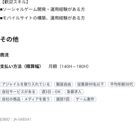
【歓迎スキル】
■ソーシャルゲーム開発・運用経験がある方

■モバイルサイトの構築、運用経験がある方
その他
商流
支払い方法（精算幅）
月額（140H～180H）
アジャイルを取り入れている
服装自由
従業員99名以下
平均年齢30代
自社サービスがある
週3日～OK
急募求人
自社の商品・メディアを扱う
面談1回
ゲーム案件
JOBID：JA-048541