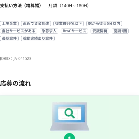
支払い方法（精算幅）
月額（140H～180H）
上場企業
直近で資金調達
従業員99名以下
駅から徒歩5分以内
自社サービスがある
急募求人
BtoCサービス
受託開発
面談1回
長期案件
稼動実績あり案件
JOBID：JA-041523
応募の流れ
1