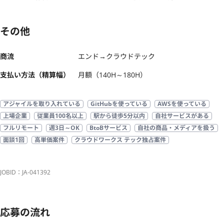
その他
商流
エンド→クラウドテック
支払い方法（精算幅）
月額（140H～180H）
アジャイルを取り入れている
GitHubを使っている
AWSを使っている
上場企業
従業員100名以上
駅から徒歩5分以内
自社サービスがある
フルリモート
週3日～OK
BtoBサービス
自社の商品・メディアを扱う
面談1回
高単価案件
クラウドワークス テック独占案件
JOBID：JA-041392
応募の流れ