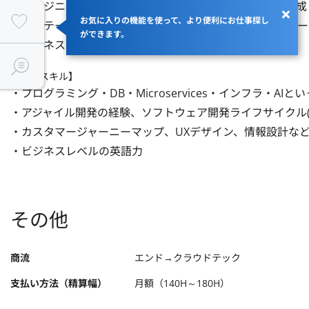
・エンジニア、デザイナーなどにインプットする仕様を作成し
お気に入りの機能を使って、より便利にお仕事探し
・各ステークホルダーを理解し、周りの人を巻き込めるリー
ができます。
・ビジネスレベル以上の日本語力
【歓迎スキル】
・プログラミング・DB・Microservices・インフラ・A
・アジャイル開発の経験、ソフトウェア開発ライフサイクル(SD
・カスタマージャーニーマップ、UXデザイン、情報設計な
・ビジネスレベルの英語力
その他
商流
エンド→クラウドテック
支払い方法（精算幅）
月額（140H～180H）