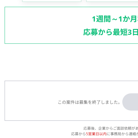
1週間～1か
応募から最短3
この案件は募集を終了しました。
応募後、企業からご面談依頼が
応募から
5営業日以内
に事務局から連絡