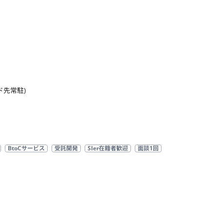
ド先常駐)
BtoCサービス
受託開発
SIer在籍者歓迎
面談1回