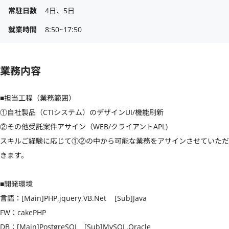
常駐日数
4日、5日
就業時間
8:50~17:50
業務内容
■担当工程（業務範囲）

①自社製品（CTIシステム）のデザインUI/機能刷新 

②その他受託案件アサイン（WEB/クライアントAPL) 

スキルご経験に応じて①②の中から可能な業務をアサインさせていただ
きます。

■開発環境

言語：[Main]PHP,jquery,VB.Net    [Sub]Java

FW：cakePHP 

DB：[Main]PostgreSQL   [Sub]MySQL,Oracle 
