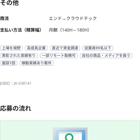
その他
商流
エンド→クラウドテック
支払い方法（精算幅）
月額（140H～180H）
上場を視野
高成長企業
直近で資金調達
従業員99名以下
表彰された実績有り
一部リモート勤務可
自社の商品・メディアを扱う
面談1回
稼動実績あり案件
JOBID：JA-038141
応募の流れ