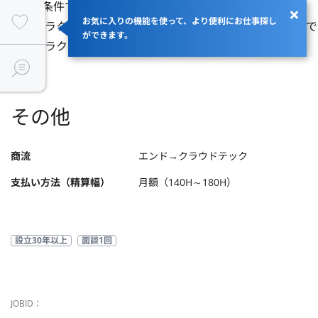
以下&条件です。

お気に入りの機能を使って、より便利にお仕事探し
１．オラクルマスター有資格者（ゴールド以上が望ましいで
ができます。
２．オラクルクラウドについて構築又は知見がある方
その他
商流
エンド→クラウドテック
支払い方法（精算幅）
月額（140H～180H）
設立30年以上
面談1回
JOBID：