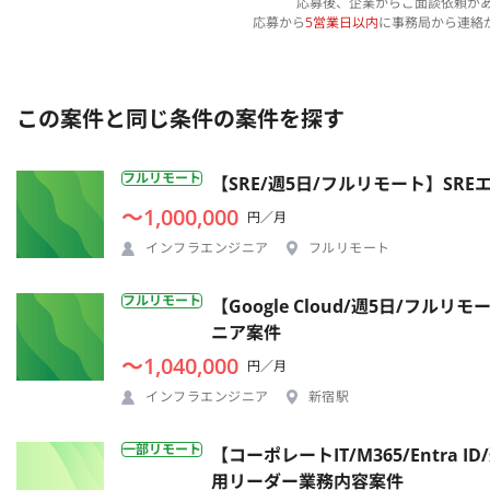
応募後、企業からご面談依頼が
応募から
5営業日以内
に事務局から連絡
この案件と同じ条件の案件を探す
フルリモート
【SRE/週5日/フルリモート】S
〜1,000,000
円／月
インフラエンジニア
フルリモート
フルリモート
【Google Cloud/週5日/
ニア案件
〜1,040,000
円／月
インフラエンジニア
新宿駅
一部リモート
【コーポレートIT/M365/Entr
用リーダー業務内容案件