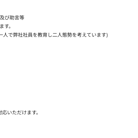
及び助言等

す。

一人で弊社社員を教育し二人態勢を考えています)

対応いただけます。