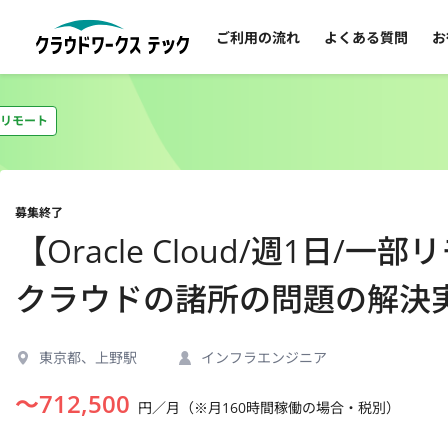
ご利用の流れ
よくある質問
お
リモート
募集終了
【Oracle Cloud/週1日
クラウドの諸所の問題の解決
東京都、上野駅
インフラエンジニア
〜
712,500
円／月（※月160時間稼働の場合・税別）