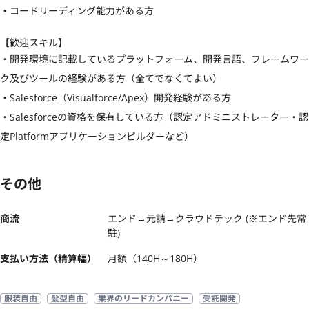
・コードリーディング能力がある方
【歓迎スキル】
・開発環境に記載しているプラットフォーム、開発言語、フレームワー
ク及びツールの経験がある方（全てでなくてよい）

・Salesforce（Visualforce/Apex）開発経験がある方

・Salesforceの資格を保有している方（認定アドミニストレーター・認
定Platformアプリケーションビルダーなど）
その他
商流
エンド→元請→クラウドテック (※エンド先常
駐)
支払い方法（精算幅）
月額（140H～180H）
服装自由
髪型自由
業界のリードカンパニー
受託開発