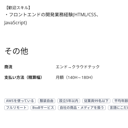
【歓迎スキル】
・フロントエンドの開発業務経験(HTML/CSS、

JavaScript)
その他
商流
エンド→クラウドテック
支払い方法（精算幅）
月額（140H～180H）
AWSを使っている
服装自由
設立5年以内
従業員99名以下
平均年齢
フルリモート
BtoBサービス
自社の商品・メディアを扱う
言語にこだ