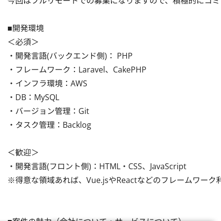
今回はフルリモートでの募集になりますので、積極的にコミ
■開発環境

＜必須＞

・開発言語(バックエンド側)： PHP

・フレームワーク：Laravel、CakePHP

・インフラ環境：AWS

・DB：MySQL

・バージョン管理：Git

・タスク管理：Backlog

＜歓迎＞

・開発言語(フロント側)：HTML・CSS、JavaScript　

※得意な領域あれば、Vue.jsやReactなどのフレームワーク利