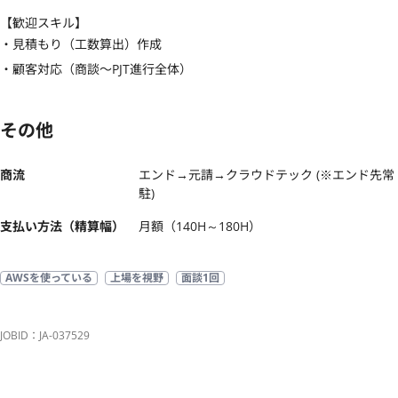
【歓迎スキル】
・見積もり（工数算出）作成

・顧客対応（商談〜PJT進行全体）
その他
商流
エンド→元請→クラウドテック (※エンド先常
駐)
支払い方法（精算幅）
月額（140H～180H）
AWSを使っている
上場を視野
面談1回
JOBID：JA-037529