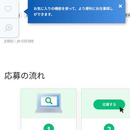
お気に入りの機能を使って、より便利にお仕事探し
ができます。
服装自由
高成長企業
従業員99名以下
一部リモート勤務可
受託開
JOBID：JA-035388
応募の流れ
1
2