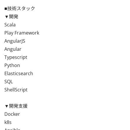
■技術スタック

▼開発

Scala

Play Framework

AngularJS

Angular

Typescript

Python

Elasticsearch

SQL

ShellScript

▼開発支援

Docker

k8s
