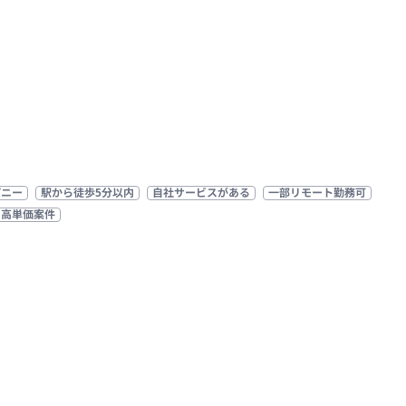
パニー
駅から徒歩5分以内
自社サービスがある
一部リモート勤務可
高単価案件