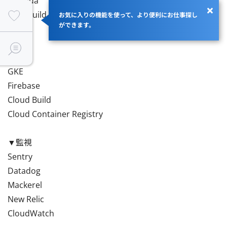
Lambda

CodeBuild

お気に入りの機能を使って、より便利にお仕事探し
ができます。
EKS

ECR

GCP

GKE

Firebase

Cloud Build

Cloud Container Registry

▼監視

Sentry

Datadog

Mackerel

New Relic

CloudWatch
