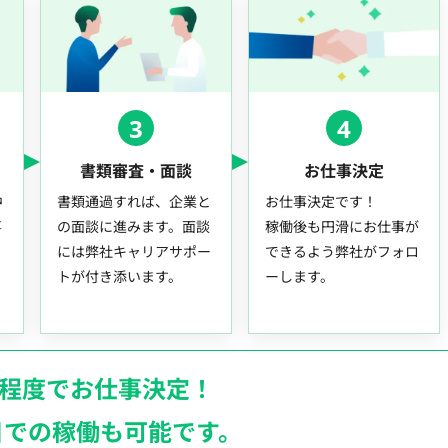
3
4
書類審査・面談
お仕事決定
中
書類通過すれば、企業と
お仕事決定です！
事
の面談に進みます。面談
稼働後も円滑にお仕事が
には弊社キャリアサポー
できるよう弊社がフォロ
トが付き添います。
ーします。
月程度でお仕事決定！
日での稼働も
可能です。