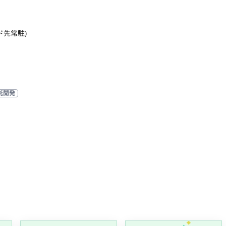
ド先常駐)
託開発