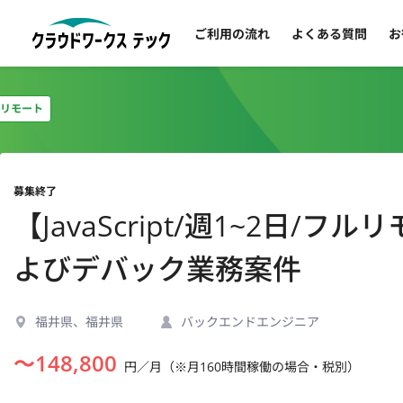
ご利用の流れ
よくある質問
お
リモート
募集終了
【JavaScript/週1~2日
よびデバック業務案件
福井県、福井県
バックエンドエンジニア
〜
148,800
円／月（※月160時間稼働の場合・税別）