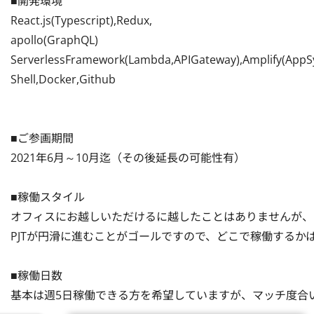
■開発環境

React.js(Typescript),Redux,

apollo(GraphQL)

ServerlessFramework(Lambda,APIGateway),Amplify(AppSy
Shell,Docker,Github

■ご参画期間

2021年6月～10月迄（その後延長の可能性有）

■稼働スタイル

オフィスにお越しいただけるに越したことはありませんが、
PJTが円滑に進むことがゴールですので、どこで稼働するか
■稼働日数

基本は週5日稼働できる方を希望していますが、マッチ度合い