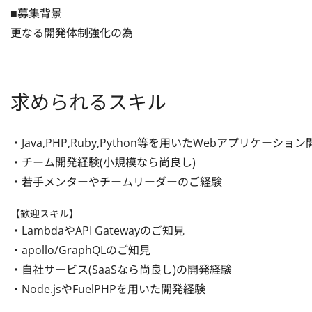
■募集背景

更なる開発体制強化の為
求められるスキル
・Java,PHP,Ruby,Python等を用いたWebアプリケーシ
・チーム開発経験(小規模なら尚良し)

・若手メンターやチームリーダーのご経験
【歓迎スキル】
・LambdaやAPI Gatewayのご知見

・apollo/GraphQLのご知見

・自社サービス(SaaSなら尚良し)の開発経験

・Node.jsやFuelPHPを用いた開発経験