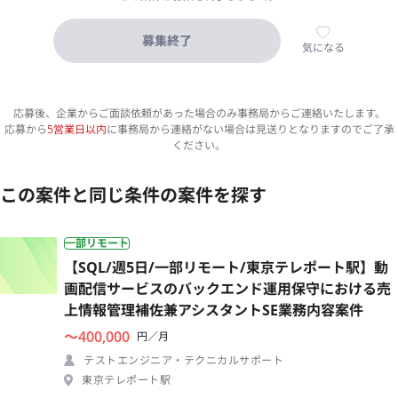
募集終了
気になる
応募後、企業からご面談依頼があった場合のみ事務局からご連絡いたします。
応募から
5営業日以内
に事務局から連絡がない場合は見送りとなりますのでご了承
ください。
この案件と同じ条件の案件を探す
一部リモート
【SQL/週5日/一部リモート/東京テレポート駅】動
画配信サービスのバックエンド運用保守における売
上情報管理補佐兼アシスタントSE業務内容案件
〜400,000
円／月
テストエンジニア・テクニカルサポート
東京テレポート駅