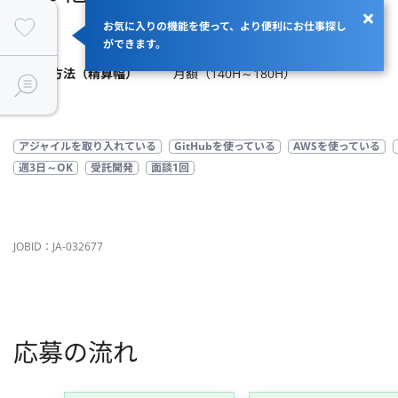
お気に入りの機能を使って、より便利にお仕事探し
商流
エンド→クラウドテック
ができます。
支払い方法（精算幅）
月額（140H～180H）
アジャイルを取り入れている
GitHubを使っている
AWSを使っている
週3日～OK
受託開発
面談1回
JOBID：JA-032677
応募の流れ