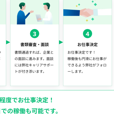
3
4
書類審査・面談
お仕事決定
中
書類通過すれば、企業と
お仕事決定です！
事
の面談に進みます。面談
稼働後も円滑にお仕事が
には弊社キャリアサポー
できるよう弊社がフォロ
トが付き添います。
ーします。
月程度でお仕事決定！
日での稼働も
可能です。