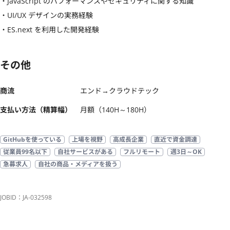
・JavaScript のパフォーマンスやセキュリティに関する知識

・UI/UX デザインの実務経験

・ES.next を利用した開発経験
その他
商流
エンド→クラウドテック
支払い方法（精算幅）
月額（140H～180H）
GitHubを使っている
上場を視野
高成長企業
直近で資金調達
従業員99名以下
自社サービスがある
フルリモート
週3日～OK
急募求人
自社の商品・メディアを扱う
JOBID：JA-032598