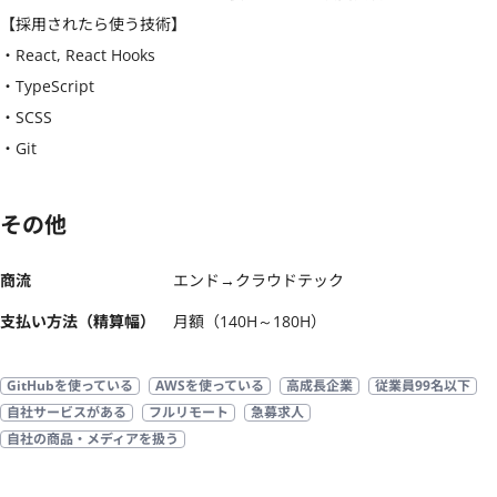
【採用されたら使う技術】

・React, React Hooks

・TypeScript

・SCSS

・Git
その他
商流
エンド→クラウドテック
支払い方法（精算幅）
月額（140H～180H）
GitHubを使っている
AWSを使っている
高成長企業
従業員99名以下
自社サービスがある
フルリモート
急募求人
自社の商品・メディアを扱う