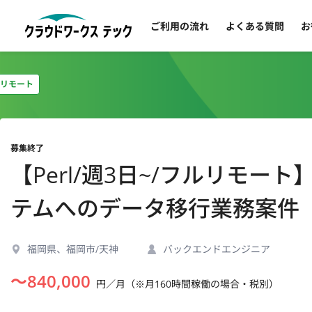
ご利用の流れ
よくある質問
お
リモート
募集終了
【Perl/週3日~/フルリモ
テムへのデータ移行業務案件
福岡県、福岡市/天神
バックエンドエンジニア
〜
840,000
円／月（※月160時間稼働の場合・税別）