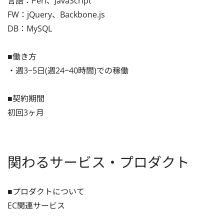
言語：Perl、JavaScript

FW：jQuery、Backbone.js

DB：MySQL

■働き方

・週3~5日(週24~40時間)での稼働

■契約期間

初回3ヶ月
関わるサービス・プロダクト
■プロダクトについて

EC関連サービス