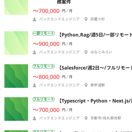
務案件
〜700,000
円／月
バックエンドエンジニア
武蔵小杉
一部リモート
【Python,Rag/週5日/一部
〜900,000
円／月
バックエンドエンジニア
みなとみらい
フルリモート
【Salesforce/週2日〜/フルリ
〜800,000
円／月
バックエンドエンジニア
表参道駅
フルリモート
【Typescript・Python・Ne
〜700,000
円／月
バックエンドエンジニア
京都市/烏丸御池駅