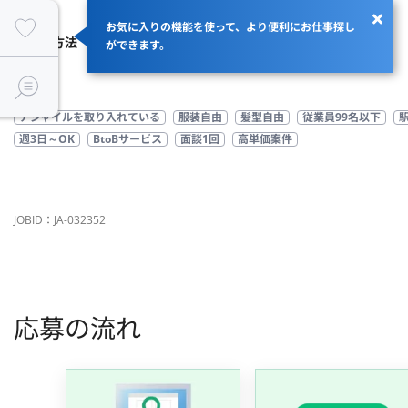
商流
エンド→クラウドテック
お気に入りの機能を使って、より便利にお仕事探し
支払い方法（精算幅）
月額（150H～180H）
ができます。
アジャイルを取り入れている
服装自由
髪型自由
従業員99名以下
週3日～OK
BtoBサービス
面談1回
高単価案件
JOBID：JA-032352
応募の流れ