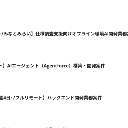
リモート/みなとみらい】仕様調査支援向けオフライン環境AI開発業
モート】AIエージェント（Agentforce）構築・開発案件
xt.js/週4日~/フルリモート】バックエンド開発業務案件