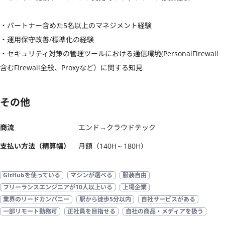
・パートナー含めた5名以上のマネジメント経験

・運用保守改善/標準化の経験

・セキュリティ対策の管理ツールにおける通信環境(PersonalFirewall
含むFirewall全般、Proxyなど）に関する知見
その他
商流
エンド→クラウドテック
支払い方法（精算幅）
月額（140H～180H）
GitHubを使っている
マシンが選べる
服装自由
フリーランスエンジニアが10人以上いる
上場企業
業界のリードカンパニー
駅から徒歩5分以内
自社サービスがある
一部リモート勤務可
正社員を目指せる
自社の商品・メディアを扱う