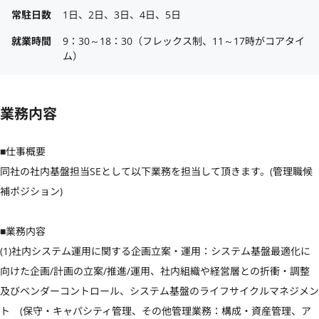
常駐日数
1日、2日、3日、4日、5日
就業時間
9：30～18：30（フレックス制、11～17時がコアタイ
ム）
業務内容
■仕事概要

同社の社内基盤担当SEとして以下業務を担当して頂きます。(管理職候
補ポジション)

■業務内容

(1)社内システム運用に関する企画立案・運用：システム基盤最適化に
向けた企画/計画の立案/推進/運用、社内組織や経営層との折衝・調整
及びベンダーコントロール、システム基盤のライフサイクルマネジメン
ト　(保守・キャパシティ管理、その他管理業務：構成・資産管理、ア