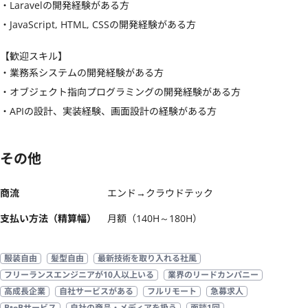
・Laravelの開発経験がある方

・JavaScript, HTML, CSSの開発経験がある方
【歓迎スキル】
・業務系システムの開発経験がある方

・オブジェクト指向プログラミングの開発経験がある方

・APIの設計、実装経験、画面設計の経験がある方
その他
商流
エンド→クラウドテック
支払い方法（精算幅）
月額（140H～180H）
服装自由
髪型自由
最新技術を取り入れる社風
フリーランスエンジニアが10人以上いる
業界のリードカンパニー
高成長企業
自社サービスがある
フルリモート
急募求人
BtoBサービス
自社の商品・メディアを扱う
面談1回