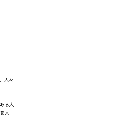
、人々
ある大
力を入