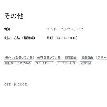
その他
商流
エンド→クラウドテック
支払い方法（精算幅）
月額（140H～180H）
GitHubを使っている
AWSを使っている
服装自由
髪型自由
フリー
自社サービスがある
フルリモート
BtoBサービス
面談1回
JOBID：JA-030042