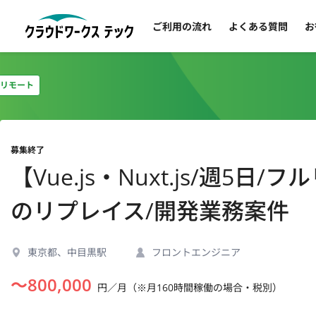
ご利用の流れ
よくある質問
お
リモート
募集終了
【Vue.js・Nuxt.js/週
のリプレイス/開発業務案件
東京都、中目黒駅
フロントエンジニア
〜
800,000
円／月（※月160時間稼働の場合・税別）