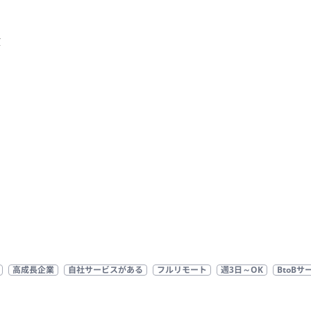


高成長企業
自社サービスがある
フルリモート
週3日～OK
BtoBサ