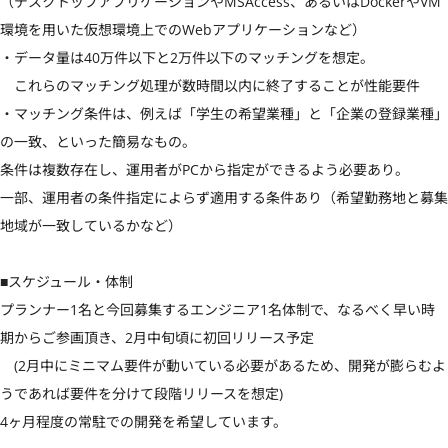
（デスクトップアプリケーションやMSAccess、あるいはDockerやVM
環境を用いた仮想環境上でのWebアプリケーションなど）

・データ量は40万件以下と2万件以下のマッチングを想定。

　これらのマッチング処理が数時間以内に終了することが性能要件

・マッチング条件は、例えば「学生の希望業種」と「企業の登録業種」
の一致、といった簡易なもの。

条件は複数存在し、運用者がPCから指定ができるよう必要あり。

一部、運用者の条件指定によらず適用する条件あり（希望勤務地と募集
地域が一致しているかなど）

■スケジュール・体制

プランナー1名と今回募集するエンジニア1名体制で、なるべく早い時
期からご参画頂き、2月中旬頃に初回リリース予定

　(2月中にミニマム要件が動いている必要があるため、開発が膨らむよ
うであれば要件を分けて段階リリースを想定)

4ヶ月程度の常駐での開発を希望しています。
