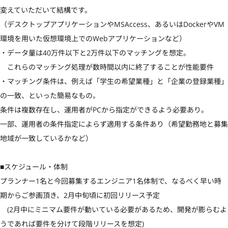
変えていただいて結構です。

（デスクトップアプリケーションやMSAccess、あるいはDockerやVM
環境を用いた仮想環境上でのWebアプリケーションなど）

・データ量は40万件以下と2万件以下のマッチングを想定。

　これらのマッチング処理が数時間以内に終了することが性能要件

・マッチング条件は、例えば「学生の希望業種」と「企業の登録業種」
の一致、といった簡易なもの。

条件は複数存在し、運用者がPCから指定ができるよう必要あり。

一部、運用者の条件指定によらず適用する条件あり（希望勤務地と募集
地域が一致しているかなど）

■スケジュール・体制

プランナー1名と今回募集するエンジニア1名体制で、なるべく早い時
期からご参画頂き、2月中旬頃に初回リリース予定

　(2月中にミニマム要件が動いている必要があるため、開発が膨らむよ
うであれば要件を分けて段階リリースを想定)
