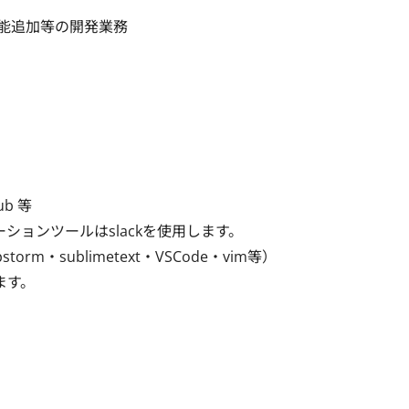
能追加等の開発業務

b 等

ーションツールはslackを使用します。

・sublimetext・VSCode・vim等）

ます。