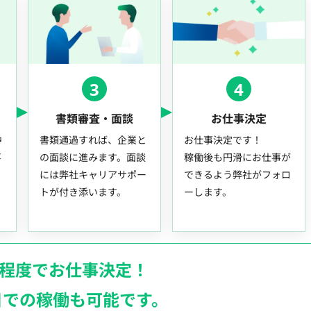
3
4
書類審査・面談
お仕事決定
中
書類通過すれば、企業と
お仕事決定です！
事
の面談に進みます。面談
稼働後も円滑にお仕事が
には弊社キャリアサポー
できるよう弊社がフォロ
トが付き添います。
ーします。
月程度でお仕事決定！
日での稼働も
可能です。