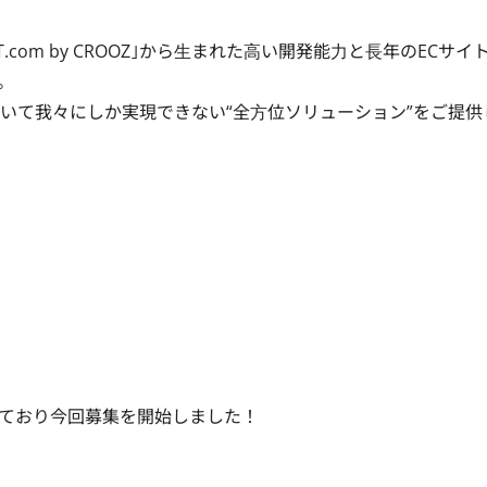
.com by CROOZ｣から⽣まれた⾼い開発能⼒と⻑年のECサイ


いて我々にしか実現できない“全⽅位ソリューション”をご提供
ており今回募集を開始しました！