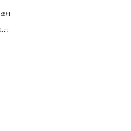
ト運⽤
しま