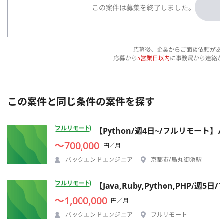
この案件は募集を終了しました。
応募後、企業からご面談依頼が
応募から
5営業日以内
に事務局から連絡
この案件と同じ条件の案件を探す
フルリモート
【Python/週4日~/フルリモー
〜700,000
円／月
バックエンドエンジニア
京都市/烏丸御池駅
フルリモート
【Java,Ruby,Python,P
〜1,000,000
円／月
バックエンドエンジニア
フルリモート