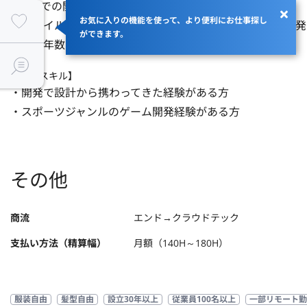
・C++での開発経験がある方

お気に入りの機能を使って、より便利にお仕事探し
・モバイルゲーム、コンシューマーゲームのいずれかの開発
ができます。
※経験年数目安は3年程度ある方が望ましいです。
【歓迎スキル】
・開発で設計から携わってきた経験がある方

・スポーツジャンルのゲーム開発経験がある方
その他
商流
エンド→クラウドテック
支払い方法（精算幅）
月額（140H～180H）
服装自由
髪型自由
設立30年以上
従業員100名以上
一部リモート勤