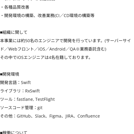
・各種品質改善

・開発環境の構築、改善業務(CI／CD環境の構築等

■組織に関して

本事業には約50名のエンジニアで開発を行っています。(サーバーサイ
ド／Webフロント／iOS／Android／QA※業務委託含む)

その中でiOSエンジニアは4名在籍しております。

■開発環境

開発言語：Swift

ライブラリ：RxSwift

ツール：fastlane, TestFlight 

ソースコード管理：git

その他：GitHub、Slack、Figma、JIRA、Confluence

■稼働について
