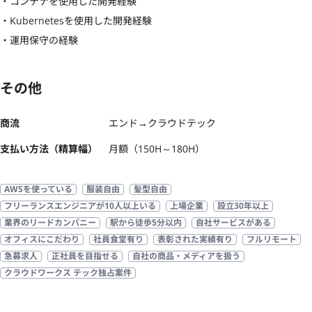
・コンテナを使用した開発経験

・Kubernetesを使用した開発経験

・運用保守の経験
その他
商流
エンド→クラウドテック
支払い方法（精算幅）
月額（150H～180H）
AWSを使っている
服装自由
髪型自由
フリーランスエンジニアが10人以上いる
上場企業
設立30年以上
業界のリードカンパニー
駅から徒歩5分以内
自社サービスがある
オフィスにこだわり
社員食堂有り
表彰された実績有り
フルリモート
急募求人
正社員を目指せる
自社の商品・メディアを扱う
クラウドワークス テック独占案件