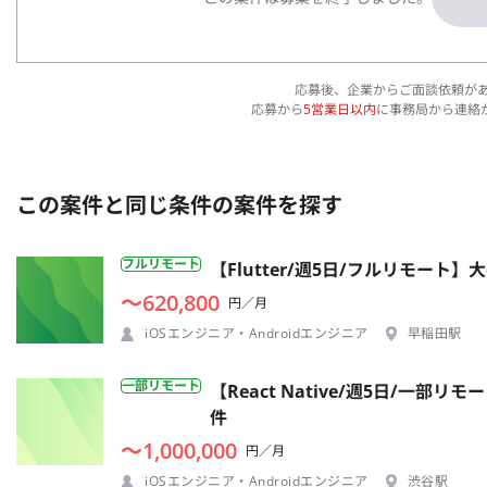
応募後、企業からご面談依頼が
応募から
5営業日以内
に事務局から連絡
この案件と同じ条件の案件を探す
フルリモート
【Flutter/週5日/フルリモー
〜620,800
円／月
iOSエンジニア・Androidエンジニア
早稲田駅
一部リモート
【React Native/週5日/
件
〜1,000,000
円／月
iOSエンジニア・Androidエンジニア
渋谷駅