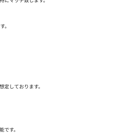
特にマッチ致します。

す。

想定しております。

です。
