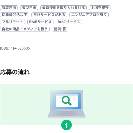
服装自由
髪型自由
最新技術を取り入れる社風
上場を視野
従業員99名以下
自社サービスがある
エンジニアブログ有り
フルリモート
BtoBサービス
BtoCサービス
自社の商品・メディアを扱う
面談1回
JOBID：JA-026605
応募の流れ
1