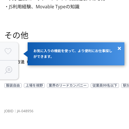
・JS利用経験、Movable Typeの知識
その他
商流
お気に入りの機能を使って、より便利にお仕事探し
ができます。
支払い方法（精算幅）
時給、月額（140H～180H）
服装自由
上場を視野
業界のリードカンパニー
従業員99名以下
駅
JOBID：JA-048956