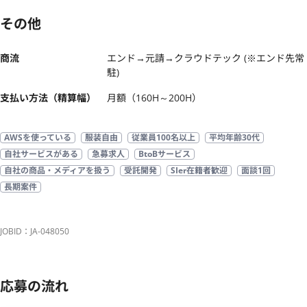
その他
商流
エンド→元請→クラウドテック (※エンド先常
駐)
支払い方法（精算幅）
月額（160H～200H）
AWSを使っている
服装自由
従業員100名以上
平均年齢30代
自社サービスがある
急募求人
BtoBサービス
自社の商品・メディアを扱う
受託開発
SIer在籍者歓迎
面談1回
長期案件
JOBID：JA-048050
応募の流れ