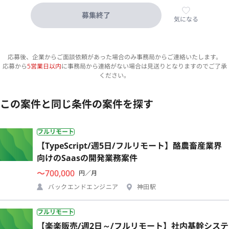
募集終了
気になる
応募後、企業からご面談依頼があった場合のみ事務局からご連絡いたします。
応募から
5営業日以内
に事務局から連絡がない場合は見送りとなりますのでご了承
ください。
この案件と同じ条件の案件を探す
フルリモート
【TypeScript/週5日/フルリモート】酪農畜産業界
向けのSaasの開発業務案件
〜700,000
円／月
バックエンドエンジニア
神田駅
フルリモート
【楽楽販売/週2日～/フルリモート】社内基幹システ