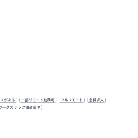
ビスがある
一部リモート勤務可
フルリモート
急募求人
ワークス テック独占案件