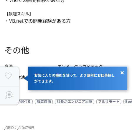
・VB6での開発経験がある方
【歓迎スキル】
・VB.netでの開発経験がある方
その他
商流
エンド→クラウドテック
お気に入りの機能を使って、より便利にお仕事探し
支払い方法（精算幅）
月額（140H～180H）
ができます。
マシンが選べる
服装自由
社長がエンジニア出身
フルリモート
Bt
JOBID：JA-047985