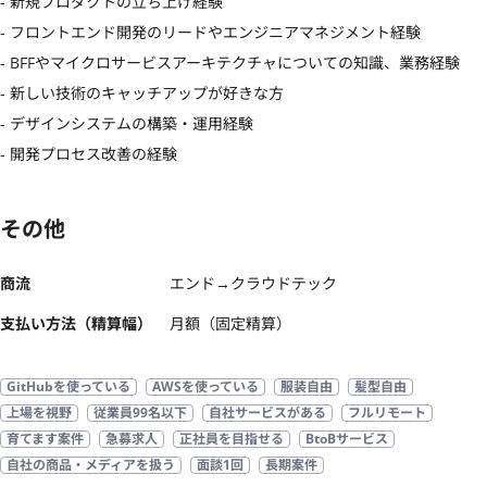
- 新規プロダクトの立ち上げ経験

- フロントエンド開発のリードやエンジニアマネジメント経験

- BFFやマイクロサービスアーキテクチャについての知識、業務経験

- 新しい技術のキャッチアップが好きな方

- デザインシステムの構築・運用経験

- 開発プロセス改善の経験
その他
商流
エンド→クラウドテック
支払い方法（精算幅）
月額（固定精算）
GitHubを使っている
AWSを使っている
服装自由
髪型自由
上場を視野
従業員99名以下
自社サービスがある
フルリモート
育てます案件
急募求人
正社員を目指せる
BtoBサービス
自社の商品・メディアを扱う
面談1回
長期案件