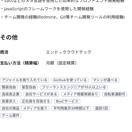
・Sassなどのメタ言語を使用した効率的なフロントエンド開発経験

・JavaScriptのフレームワークを使用した開発経験

・チーム開発の経験(Redmine、Git等チーム開発ツールの利用経験)
その他
商流
エンド→クラウドテック
支払い方法（精算幅）
月額（固定精算）
アジャイルを取り入れている
GitHubを使っている
マシンが選べる
服装自由
髪型自由
フリーランスエンジニアが10人以上いる
高成長企業
自社サービスがある
メディア掲載実績あり
自転車通勤可
急募求人
正社員を目指せる
BtoCサービス
自社の商品・メディアを扱う
平均残業月30時間以下
面談1回
ゲーム案件