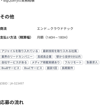
・BigQueryの実務経験
その他
商流
エンド→クラウドテック
支払い方法（精算幅）
月額（140H～180H）
アジャイルを取り入れている
最新技術を取り入れる社風
業界のリードカンパニー
高成長企業
駅から徒歩5分以内
自社サービスがある
メディア掲載実績あり
フルリモート
急募求人
BtoBサービス
BtoCサービス
面談1回
長期案件
JOBID：JA-023497
応募の流れ