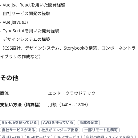
- Vue.js、Reactを用いた開発経験

- 自社サービス開発の経験

- Vue.js(Vue3)

- TypeScriptを用いた開発経験

- デザインシステムの構築

（CSS設計、デザインシステム、Storybookの構築、コンポーネントラ
イブラリの作成など）
その他
商流
エンド→クラウドテック
支払い方法（精算幅）
月額（140H～180H）
GitHubを使っている
AWSを使っている
高成長企業
自社サービスがある
社長がエンジニア出身
一部リモート勤務可
週3日～OK
BtoBサービス
BtoCサービス
自社の商品・メディアを扱う