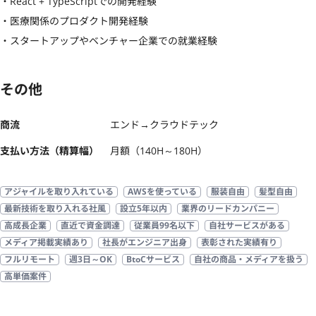
・React + TypeScriptでの開発経験

・医療関係のプロダクト開発経験

・スタートアップやベンチャー企業での就業経験
その他
商流
エンド→クラウドテック
支払い方法（精算幅）
月額（140H～180H）
アジャイルを取り入れている
AWSを使っている
服装自由
髪型自由
最新技術を取り入れる社風
設立5年以内
業界のリードカンパニー
高成長企業
直近で資金調達
従業員99名以下
自社サービスがある
メディア掲載実績あり
社長がエンジニア出身
表彰された実績有り
フルリモート
週3日～OK
BtoCサービス
自社の商品・メディアを扱う
高単価案件