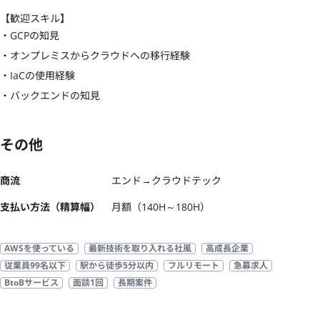
【歓迎スキル】
・GCPの知見

・オンプレミスからクラウドへの移行経験

・IaCの使用経験

・バックエンドの知見
その他
商流
エンド→クラウドテック
支払い方法（精算幅）
月額（140H～180H）
AWSを使っている
最新技術を取り入れる社風
高成長企業
従業員99名以下
駅から徒歩5分以内
フルリモート
急募求人
BtoBサービス
面談1回
長期案件